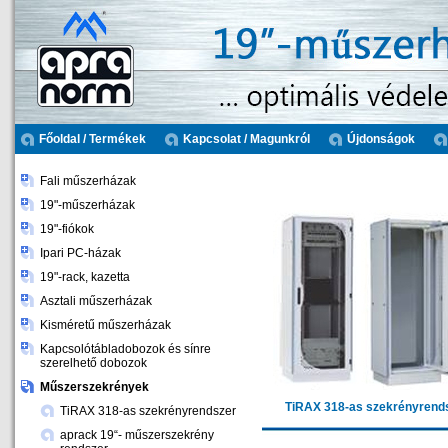
Főoldal / Termékek
Kapcsolat / Magunkról
Újdonságok
Fali műszerházak
19"-műszerházak
19"-fiókok
Ipari PC-házak
19"-rack, kazetta
Asztali műszerházak
Kisméretű műszerházak
Kapcsolótábladobozok és sínre
szerelhető dobozok
Műszerszekrények
TiRAX 318-as szekrényrend
TiRAX 318-as szekrényrendszer
aprack 19“- műszerszekrény