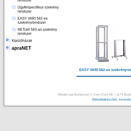
rendszer
Ügyfélspecifikus szekrény
rendszer
EASY VARI 582-es
szekrényrendszer
NETcell 583-as szekrény
rendszer
Kijelzőházak
apraNET
EASY VARI 582-es szekrényre
Minden jog fenntartva! © Com-Cont Kft. • 1174 Buda
Weboldalkészítés
,
keresőop